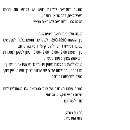
להגעה למרפאה לבדיקת רופא יש לקבוע תור מראש
באפליקציה, במחשב או בטלפון.
נא לא להגיע למרפאה ללא תאום מראש.
מענה טלפוני במרפאה בימים א'-ה':
בין השעות 8:00-10:00 למיקרים דחופים בלבד, למבקשים
מסיבה רפואית דחופה להיבדק ע"י רופא באותו יום.
בין השעות 10:00-12:00 15:00-19:00 ניתן לטלפן למזכירות
המרפאה לצורך פניות ובקשות.
מומלץ להעביר בקשות באופן דיגיטלי לרופא אליו את.ה משוייך.
יש להמתין בסבלנות עד 5 ימי עבודה לצורך מענה, ואין צורך
לטלפן למרפאה לתזכורת.
למרות עומס העבודה על צוות המרפאה אנו משתדלים לתת
שירות רפואי מיקצועי ואיכותי.
נודה לעזרתכם.
בריאות טובה,
צוות המרפאה.